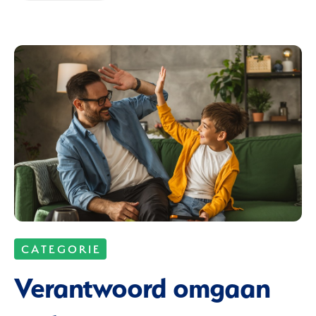
C A T E G O R I E
Verantwoord omgaan