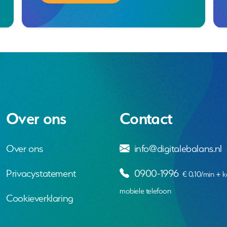
Over ons
Contact
Over ons
info@digitalebalans.nl
Privacystatement
0900-1996
€ 0,10/min + k
mobiele telefoon
Cookieverklaring