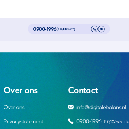
0900-1996
(€0,10/min*)
Over ons
Contact
Over ons
info@digitalebalans.nl
Privacystatement
0900-1996
€ 0,10/min + k