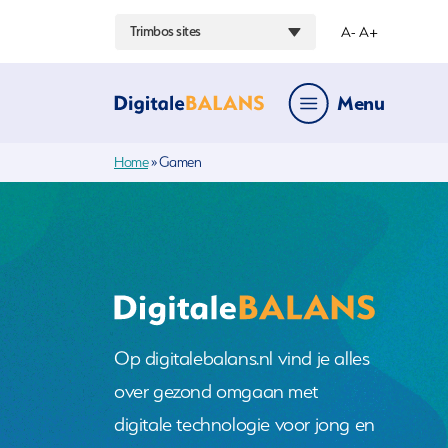
Trimbos sites
A-
A+
Menu
Hoofdmenu
Home
»
Gamen
Op digitalebalans.nl vind je alles
over gezond omgaan met
digitale technologie voor jong en