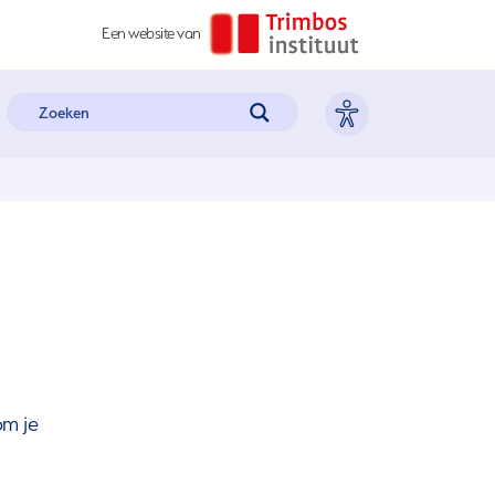
Een website van
om je