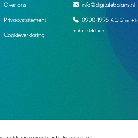
Over ons
info@digitalebalans.nl
Privacystatement
0900-1996
€ 0,10/min + k
mobiele telefoon
Cookieverklaring
igitale Balans is een website van het Trimbos-instituut.