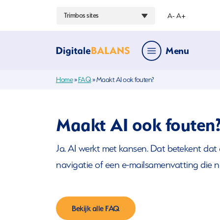
Trimbos sites
A-
A+
Menu
Hoofdmenu
Home
»
FAQ
»
Maakt AI ook fouten?
Maakt AI ook fouten
Ja. AI werkt met kansen. Dat betekent dat
navigatie of een e-mailsamenvatting die né
Bekijk alle FAQ