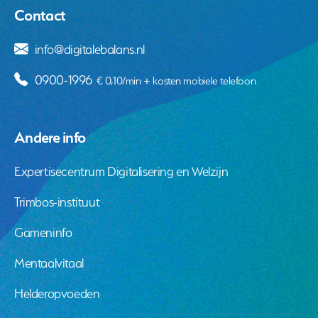
Contact
info@digitalebalans.nl
0900-1996
€ 0,10/min + kosten mobiele telefoon
Andere info
Expertisecentrum Digitalisering en Welzijn
Trimbos-instituut
Gameninfo
Mentaalvitaal
Helderopvoeden