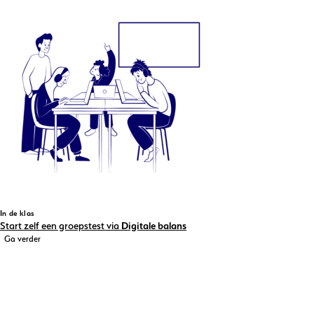
In de klas
Start zelf een groepstest via
Digitale balans
Ga verder